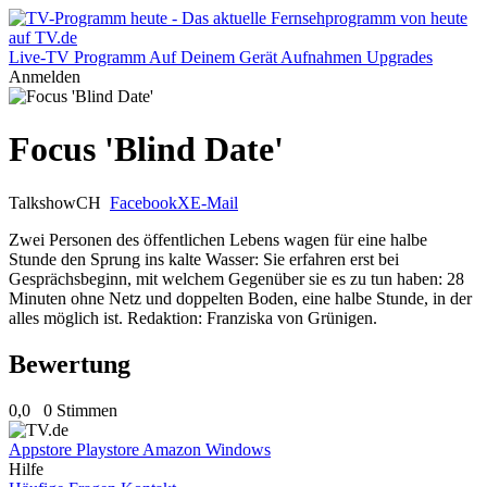
Live-TV
Programm
Auf Deinem Gerät
Aufnahmen
Upgrades
Anmelden
Focus 'Blind Date'
Talkshow
CH
Facebook
X
E-Mail
Zwei Personen des öffentlichen Lebens wagen für eine halbe
Stunde den Sprung ins kalte Wasser: Sie erfahren erst bei
Gesprächsbeginn, mit welchem Gegenüber sie es zu tun haben: 28
Minuten ohne Netz und doppelten Boden, eine halbe Stunde, in der
alles möglich ist. Redaktion: Franziska von Grünigen.
Bewertung
0,0
0 Stimmen
Appstore
Playstore
Amazon
Windows
Hilfe