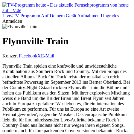
Live-TV
Programm
Auf Deinem Gerät
Aufnahmen
Upgrades
Anmelden
Flynnville Train
Konzert
Facebook
X
E-Mail
Flynnville Train spielen eine kraftvolle und unwiderstehliche
Kombination aus Southern Rock und Country. Mit den Songs des
aktuellen Albums 'Back On Track' reiste der musikalisch reich
befrachtete Powerzug im September 2013 ins Berner Oberland. Bei
der Country-Night Gstaad rockten Flynnville Train die Bühne und
holten das Publikum aus den Sitzen. Mit ihrer explosiven Mischung
weiss die Band um die Brüder Brian und Brent Flynn seit Jahren
auch in Europa zu gefallen: 'Wir lieben es, für ein internationales
Publikum zu performen. Für uns ist Europa so eine Art zweite
Heimat geworden', sagen die Musiker. Das europäische Publikum
liebt die für ihre mitreissenden Live-Auftritte bekannte Rock 'n'
Country-Band aus Indiana nicht nur wegen ihren eigenen Songs,
sondern auch für ihre packenden Coverversionen bekannter Rock-