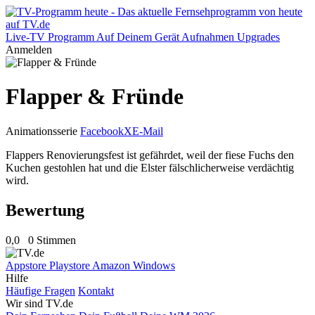
Live-TV
Programm
Auf Deinem Gerät
Aufnahmen
Upgrades
Anmelden
Flapper & Fründe
Animationsserie
Facebook
X
E-Mail
Flappers Renovierungsfest ist gefährdet, weil der fiese Fuchs den
Kuchen gestohlen hat und die Elster fälschlicherweise verdächtig
wird.
Bewertung
0,0
0 Stimmen
Appstore
Playstore
Amazon
Windows
Hilfe
Häufige Fragen
Kontakt
Wir sind TV.de