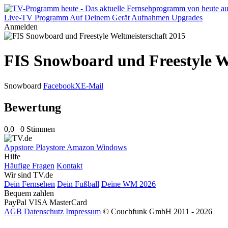
Live-TV
Programm
Auf Deinem Gerät
Aufnahmen
Upgrades
Anmelden
FIS Snowboard und Freestyle W
Snowboard
Facebook
X
E-Mail
Bewertung
0,0
0 Stimmen
Appstore
Playstore
Amazon
Windows
Hilfe
Häufige Fragen
Kontakt
Wir sind TV.de
Dein Fernsehen
Dein Fußball
Deine WM 2026
Bequem zahlen
PayPal
VISA
MasterCard
AGB
Datenschutz
Impressum
© Couchfunk GmbH 2011 - 2026