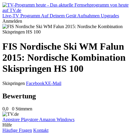
Live-TV
Programm
Auf Deinem Gerät
Aufnahmen
Upgrades
Anmelden
FIS Nordische Ski WM Falun
2015: Nordische Kombination
Skispringen HS 100
Skispringen
Facebook
X
E-Mail
Bewertung
0,0
0 Stimmen
Appstore
Playstore
Amazon
Windows
Hilfe
Häufige Fragen
Kontakt