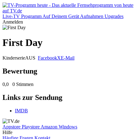
Live-TV
Programm
Auf Deinem Gerät
Aufnahmen
Upgrades
Anmelden
First Day
Kinderserie
AUS
Facebook
X
E-Mail
Bewertung
0,0
0 Stimmen
Links zur Sendung
IMDB
Appstore
Playstore
Amazon
Windows
Hilfe
Häufige Fragen
Kontakt