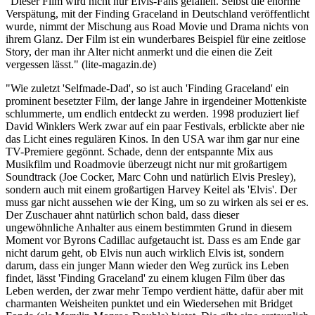
"Dieser Film wird nicht nur Elvis-Fans gefallen. Selbst die enorme
Verspätung, mit der Finding Graceland in Deutschland veröffentlicht
wurde, nimmt der Mischung aus Road Movie und Drama nichts von
ihrem Glanz. Der Film ist ein wunderbares Beispiel für eine zeitlose
Story, der man ihr Alter nicht anmerkt und die einen die Zeit
vergessen lässt." (lite-magazin.de)
"Wie zuletzt 'Selfmade-Dad', so ist auch 'Finding Graceland' ein
prominent besetzter Film, der lange Jahre in irgendeiner Mottenkiste
schlummerte, um endlich entdeckt zu werden. 1998 produziert lief
David Winklers Werk zwar auf ein paar Festivals, erblickte aber nie
das Licht eines regulären Kinos. In den USA war ihm gar nur eine
TV-Premiere gegönnt. Schade, denn der entspannte Mix aus
Musikfilm und Roadmovie überzeugt nicht nur mit großartigem
Soundtrack (Joe Cocker, Marc Cohn und natürlich Elvis Presley),
sondern auch mit einem großartigen Harvey Keitel als 'Elvis'. Der
muss gar nicht aussehen wie der King, um so zu wirken als sei er es.
Der Zuschauer ahnt natürlich schon bald, dass dieser
ungewöhnliche Anhalter aus einem bestimmten Grund in diesem
Moment vor Byrons Cadillac aufgetaucht ist. Dass es am Ende gar
nicht darum geht, ob Elvis nun auch wirklich Elvis ist, sondern
darum, dass ein junger Mann wieder den Weg zurück ins Leben
findet, lässt 'Finding Graceland' zu einem klugen Film über das
Leben werden, der zwar mehr Tempo verdient hätte, dafür aber mit
charmanten Weisheiten punktet und ein Wiedersehen mit Bridget