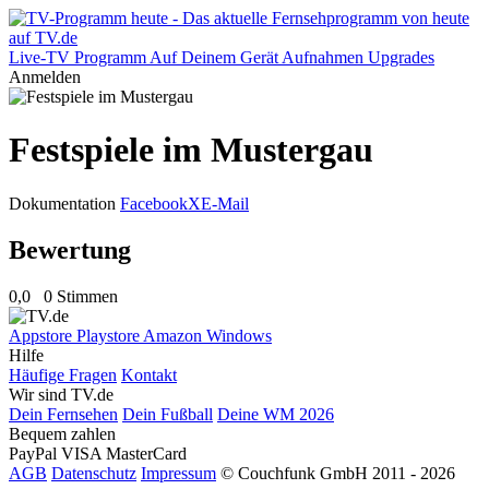
Live-TV
Programm
Auf Deinem Gerät
Aufnahmen
Upgrades
Anmelden
Festspiele im Mustergau
Dokumentation
Facebook
X
E-Mail
Bewertung
0,0
0 Stimmen
Appstore
Playstore
Amazon
Windows
Hilfe
Häufige Fragen
Kontakt
Wir sind TV.de
Dein Fernsehen
Dein Fußball
Deine WM 2026
Bequem zahlen
PayPal
VISA
MasterCard
AGB
Datenschutz
Impressum
© Couchfunk GmbH 2011 - 2026