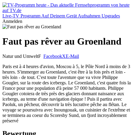
Live-TV
Programm
Auf Deinem Gerät
Aufnahmen
Upgrades
Anmelden
Faut pas rêver au Groenland
Natur und Umwelt
F
Facebook
X
E-Mail
Paris est à 4 heures d'avion, Moscou à 5, le Pôle Nord à moins de 3
heures. S'immerger au Groenland, c'est être à la fois près et loin -
très loin - de tout. C'est toute l'aventure que va vivre Philippe
Gougler, sur la route des icebergs. Le Groenland, c'est quatre fois la
France pour une population d'à peine 57 000 habitants. Philippe
Gougler cotoiera de très près des glaciers donnant naissance aux
icebergs, au terme d'une navigation épique ! Puis il partira avec
Paoluk, un pêcheur, découvrir la très lucrative pêche au flétan. Le
voyage se poursuivra avec Inoungouak, un cuisinier de l'extrême et
se terminera au coeur du Scoresby Sund, un fjord incroyablement
préservé
Bewertung