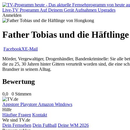
Live-TV
Programm
Auf Deinem Gerät
Aufnahmen
Upgrades
Anmelden
Father Tobias und die Häftling
Facebook
X
E-Mail
Mörder, Vergewaltiger, Drogenhändler, Bandenkriminelle: Sie alle be
die zu 25, 30 Jahren hinter Gittern verurteilt worden sind, die eine
Brandner in seinem Alltag.
Bewertung
0,0
0 Stimmen
Appstore
Playstore
Amazon
Windows
Hilfe
Häufige Fragen
Kontakt
Wir sind TV.de
Dein Fernsehen
Dein Fußball
Deine WM 2026