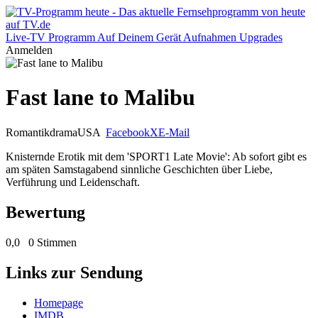
Live-TV
Programm
Auf Deinem Gerät
Aufnahmen
Upgrades
Anmelden
Fast lane to Malibu
Romantikdrama
USA
Facebook
X
E-Mail
Knisternde Erotik mit dem 'SPORT1 Late Movie': Ab sofort gibt es
am späten Samstagabend sinnliche Geschichten über Liebe,
Verführung und Leidenschaft.
Bewertung
0,0
0 Stimmen
Links zur Sendung
Homepage
IMDB