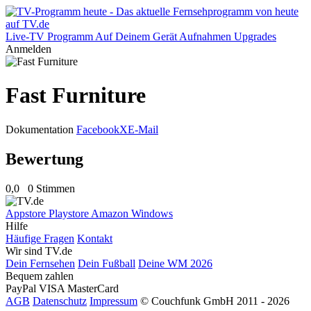
Live-TV
Programm
Auf Deinem Gerät
Aufnahmen
Upgrades
Anmelden
Fast Furniture
Dokumentation
Facebook
X
E-Mail
Bewertung
0,0
0 Stimmen
Appstore
Playstore
Amazon
Windows
Hilfe
Häufige Fragen
Kontakt
Wir sind TV.de
Dein Fernsehen
Dein Fußball
Deine WM 2026
Bequem zahlen
PayPal
VISA
MasterCard
AGB
Datenschutz
Impressum
© Couchfunk GmbH 2011 - 2026