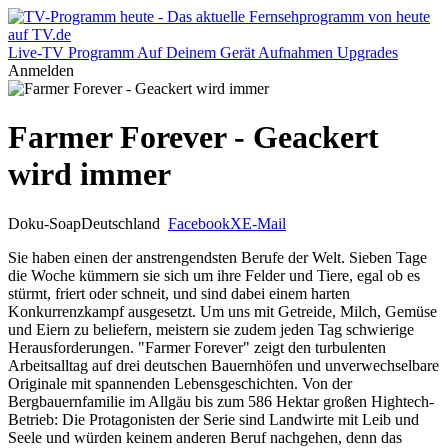
Live-TV
Programm
Auf Deinem Gerät
Aufnahmen
Upgrades
Anmelden
Farmer Forever - Geackert
wird immer
Doku-Soap
Deutschland
Facebook
X
E-Mail
Sie haben einen der anstrengendsten Berufe der Welt. Sieben Tage
die Woche kümmern sie sich um ihre Felder und Tiere, egal ob es
stürmt, friert oder schneit, und sind dabei einem harten
Konkurrenzkampf ausgesetzt. Um uns mit Getreide, Milch, Gemüse
und Eiern zu beliefern, meistern sie zudem jeden Tag schwierige
Herausforderungen. "Farmer Forever" zeigt den turbulenten
Arbeitsalltag auf drei deutschen Bauernhöfen und unverwechselbare
Originale mit spannenden Lebensgeschichten. Von der
Bergbauernfamilie im Allgäu bis zum 586 Hektar großen Hightech-
Betrieb: Die Protagonisten der Serie sind Landwirte mit Leib und
Seele und würden keinem anderen Beruf nachgehen, denn das