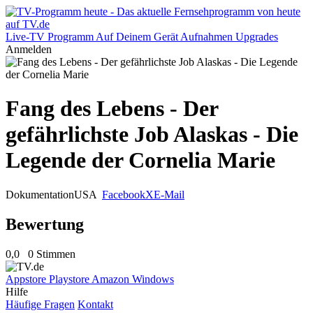
Live-TV
Programm
Auf Deinem Gerät
Aufnahmen
Upgrades
Anmelden
Fang des Lebens - Der
gefährlichste Job Alaskas - Die
Legende der Cornelia Marie
Dokumentation
USA
Facebook
X
E-Mail
Bewertung
0,0
0 Stimmen
Appstore
Playstore
Amazon
Windows
Hilfe
Häufige Fragen
Kontakt