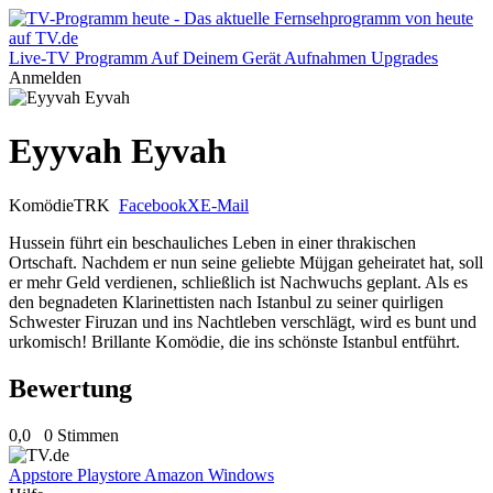
Live-TV
Programm
Auf Deinem Gerät
Aufnahmen
Upgrades
Anmelden
Eyyvah Eyvah
Komödie
TRK
Facebook
X
E-Mail
Hussein führt ein beschauliches Leben in einer thrakischen
Ortschaft. Nachdem er nun seine geliebte Müjgan geheiratet hat, soll
er mehr Geld verdienen, schließlich ist Nachwuchs geplant. Als es
den begnadeten Klarinettisten nach Istanbul zu seiner quirligen
Schwester Firuzan und ins Nachtleben verschlägt, wird es bunt und
urkomisch! Brillante Komödie, die ins schönste Istanbul entführt.
Bewertung
0,0
0 Stimmen
Appstore
Playstore
Amazon
Windows