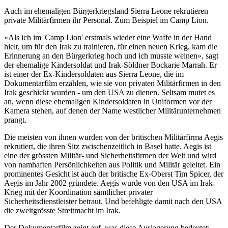
Auch im ehemaligen Bürgerkriegsland Sierra Leone rekrutieren
private Militärfirmen ihr Personal. Zum Beispiel im Camp Lion.
«Als ich im 'Camp Lion' erstmals wieder eine Waffe in der Hand
hielt, um für den Irak zu trainieren, für einen neuen Krieg, kam die
Erinnerung an den Bürgerkrieg hoch und ich musste weinen», sagt
der ehemalige Kindersoldat und Irak-Söldner Bockarie Marrah. Er
ist einer der Ex-Kindersoldaten aus Sierra Leone, die im
Dokumentarfilm erzählen, wie sie von privaten Militärfirmen in den
Irak geschickt wurden - um den USA zu dienen. Seltsam mutet es
an, wenn diese ehemaligen Kindersoldaten in Uniformen vor der
Kamera stehen, auf denen der Name westlicher Militärunternehmen
prangt.
Die meisten von ihnen wurden von der britischen Militärfirma Aegis
rekrutiert, die ihren Sitz zwischenzeitlich in Basel hatte. Aegis ist
eine der grössten Militär- und Sicherheitsfirmen der Welt und wird
von namhaften Persönlichkeiten aus Politik und Militär geleitet. Ein
prominentes Gesicht ist auch der britische Ex-Oberst Tim Spicer, der
Aegis im Jahr 2002 gründete. Aegis wurde von den USA im Irak-
Krieg mit der Koordination sämtlicher privater
Sicherheitsdienstleister betraut. Und befehligte damit nach den USA
die zweitgrösste Streitmacht im Irak.
Der Dokumentarfilm zeigt auf, was diese Auslagerung bedeutet: