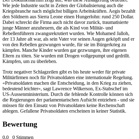
Wie jede Industrie sucht in Zeiten der Globalisierung auch die
Kriegsbranche nach möglichst billigen Arbeitskräften. Aegis bezahlt
den Söldnern aus Sierra Leone einen Hungerlohn: rund 250 Dollar.
Dabei schreckt die Firma auch nicht davor zurück, traumatisierte
junge Männer anzuheuern, die als Kind von Militär- und
Rebellenführern zwangsrekrutiert wurden. Wie Mohamed Jalloh,
der 13 Jahre alt war, als sein Vater vor seinen Augen geköpft und er
von den Rebellen gezwungen wurde, für sie im Bürgerkrieg zu
kämpfen. Manche Kinder wurden gar gezwungen, ihre eigenen
Eltern zu töten. Sie wurden mit Drogen vollgepumpt und gedrillt.
Kämpfen, um zu überleben.
Trotz negativer Schlagzeilen gibt es bis heute weder für private
Militärfirmen noch für Privatsoldaten eine internationale Regelung.
«Privatsoldaten machen die Entscheidung, in den Krieg zu ziehen,
bedeutend leichter», sagt Lawrence Wilkerson, Ex-Stabschef im
US-Aussenministerium. Durch die fehlende Kontrolle können sich
die Regierungen der parlamentarischen Aufsicht entziehen - und sie
müssen für den Einsatz von Privatsoldaten keine Rechenschaft
ablegen. Gefallene Privatsoldaten erscheinen in keiner Statistik.
Bewertung
0,0
0 Stimmen