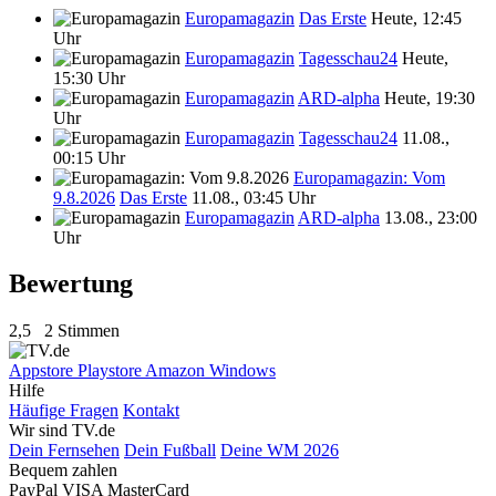
Europamagazin
Das Erste
Heute, 12:45
Uhr
Europamagazin
Tagesschau24
Heute,
15:30 Uhr
Europamagazin
ARD-alpha
Heute, 19:30
Uhr
Europamagazin
Tagesschau24
11.08.,
00:15 Uhr
Europamagazin: Vom
9.8.2026
Das Erste
11.08., 03:45 Uhr
Europamagazin
ARD-alpha
13.08., 23:00
Uhr
Bewertung
2,5
2 Stimmen
Appstore
Playstore
Amazon
Windows
Hilfe
Häufige Fragen
Kontakt
Wir sind TV.de
Dein Fernsehen
Dein Fußball
Deine WM 2026
Bequem zahlen
PayPal
VISA
MasterCard