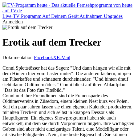
Live-TV
Programm
Auf Deinem Gerät
Aufnahmen
Upgrades
Anmelden
Erotik auf dem Trecker
Dokumentation
Facebook
X
E-Mail
Conni Splettstösser hat das Sagen: "Und dann hängen wir alle mit
dem Hintern hier vom Laster runter". Die anderen kichern, nippen
am Filterkaffee und schnattern durcheinander: "Und hinten drauf
steht dann: Oldtimermädels." Conni blickt auf ihren Ablaufplan:
"Das ist das Foto fürs Titelbild."
Conni und ihre Freundinnen sind die Frauensparte des
Oldtimervereins in Züsedom, einem kleinen Nest kurz vor Polen.
Seit ein paar Jahren lassen sie einen eigenen Kalender produzieren,
mit alten Treckern und sich selbst in knappen Dessous als
Hauptfiguren. Ein eigenes Showprogramm haben sie auch
entwickelt, mit dem sie durch Vorpommern tingeln. Ihre wichtigsten
Gaben sind aber nicht einzigartiges Talent, eine Modellfigur oder
artistische Fähigkeiten. Nein, ihre beste Eigenschaft: Sie können