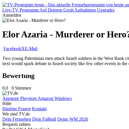
Live-TV
Programm
Auf Deinem Gerät
Aufnahmen
Upgrades
Anmelden
Elor Azaria - Murderer or Hero
Facebook
X
E-Mail
Two young Palestinian men attack Israeli soldiers in the West Bank ci
next would spark debate in Israeli society like few other events in the 
Bewertung
0,0
0 Stimmen
Appstore
Playstore
Amazon
Windows
Hilfe
Häufige Fragen
Kontakt
Wir sind TV.de
Dein Fernsehen
Dein Fußball
Deine WM 2026
Bequem zahlen