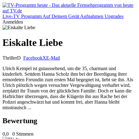
Live-TV
Programm
Auf Deinem Gerät
Aufnahmen
Upgrades
Anmelden
Eiskalte Liebe
Thriller
D
Facebook
X
E-Mail
Ulrich Kempel ist gutaussehend, um die 35, charmant und
kinderlieb. Seitdem Hanna Scholz ihm bei der Beerdigung ihrer
ermordeten Freundin zum ersten Mal begegnet ist, liebt sie ihn. Als
Ulrich plötzlich wegen versuchter Vergewaltigung verhaftet wird,
zerplatzt ihr Traum von der glücklichen Familie. Doch er kann die
Haftrichter überzeugen, dass die Klägerin ihn aus Rache bei der
Polizei angeschwärzt hat und kommt frei, aber Hanna bleibt
misstrauisch ...
Bewertung
0,0
0 Stimmen