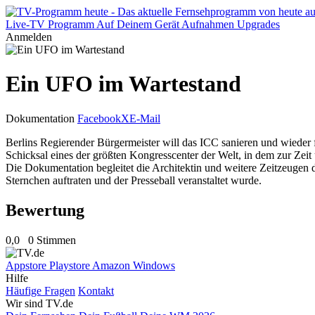
Live-TV
Programm
Auf Deinem Gerät
Aufnahmen
Upgrades
Anmelden
Ein UFO im Wartestand
Dokumentation
Facebook
X
E-Mail
Berlins Regierender Bürgermeister will das ICC sanieren und wieder f
Schicksal eines der größten Kongresscenter der Welt, in dem zur Zeit
Die Dokumentation begleitet die Architektin und weitere Zeitzeugen 
Sternchen auftraten und der Presseball veranstaltet wurde.
Bewertung
0,0
0 Stimmen
Appstore
Playstore
Amazon
Windows
Hilfe
Häufige Fragen
Kontakt
Wir sind TV.de