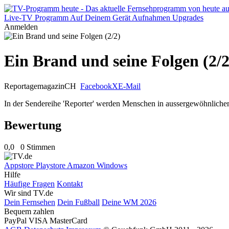
Live-TV
Programm
Auf Deinem Gerät
Aufnahmen
Upgrades
Anmelden
Ein Brand und seine Folgen (2/2
Reportagemagazin
CH
Facebook
X
E-Mail
In der Sendereihe 'Reporter' werden Menschen in aussergewöhnlichen S
Bewertung
0,0
0 Stimmen
Appstore
Playstore
Amazon
Windows
Hilfe
Häufige Fragen
Kontakt
Wir sind TV.de
Dein Fernsehen
Dein Fußball
Deine WM 2026
Bequem zahlen
PayPal
VISA
MasterCard