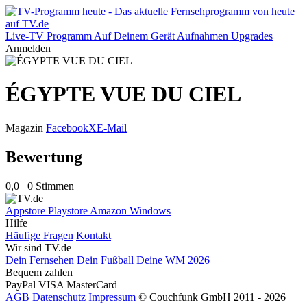
Live-TV
Programm
Auf Deinem Gerät
Aufnahmen
Upgrades
Anmelden
ÉGYPTE VUE DU CIEL
Magazin
Facebook
X
E-Mail
Bewertung
0,0
0 Stimmen
Appstore
Playstore
Amazon
Windows
Hilfe
Häufige Fragen
Kontakt
Wir sind TV.de
Dein Fernsehen
Dein Fußball
Deine WM 2026
Bequem zahlen
PayPal
VISA
MasterCard
AGB
Datenschutz
Impressum
© Couchfunk GmbH 2011 - 2026