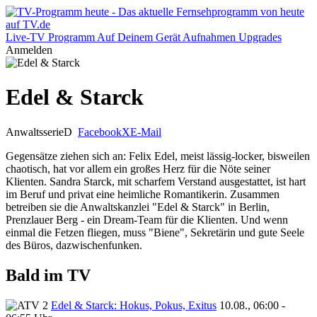
Live-TV
Programm
Auf Deinem Gerät
Aufnahmen
Upgrades
Anmelden
Edel & Starck
Anwaltsserie
D
Facebook
X
E-Mail
Gegensätze ziehen sich an: Felix Edel, meist lässig-locker, bisweilen
chaotisch, hat vor allem ein großes Herz für die Nöte seiner
Klienten. Sandra Starck, mit scharfem Verstand ausgestattet, ist hart
im Beruf und privat eine heimliche Romantikerin. Zusammen
betreiben sie die Anwaltskanzlei "Edel & Starck" in Berlin,
Prenzlauer Berg - ein Dream-Team für die Klienten. Und wenn
einmal die Fetzen fliegen, muss "Biene", Sekretärin und gute Seele
des Büros, dazwischenfunken.
Bald im TV
Edel & Starck: Hokus, Pokus, Exitus
10.08., 06:00 -