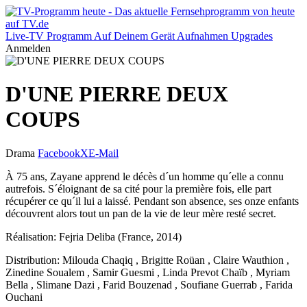
Live-TV
Programm
Auf Deinem Gerät
Aufnahmen
Upgrades
Anmelden
D'UNE PIERRE DEUX
COUPS
Drama
Facebook
X
E-Mail
À 75 ans, Zayane apprend le décès d´un homme qu´elle a connu
autrefois. S´éloignant de sa cité pour la première fois, elle part
récupérer ce qu´il lui a laissé. Pendant son absence, ses onze enfants
découvrent alors tout un pan de la vie de leur mère resté secret.
Réalisation: Fejria Deliba (France, 2014)
Distribution: Milouda Chaqiq , Brigitte Roüan , Claire Wauthion ,
Zinedine Soualem , Samir Guesmi , Linda Prevot Chaïb , Myriam
Bella , Slimane Dazi , Farid Bouzenad , Soufiane Guerrab , Farida
Ouchani