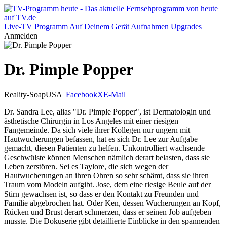
Live-TV
Programm
Auf Deinem Gerät
Aufnahmen
Upgrades
Anmelden
Dr. Pimple Popper
Reality-Soap
USA
Facebook
X
E-Mail
Dr. Sandra Lee, alias "Dr. Pimple Popper", ist Dermatologin und
ästhetische Chirurgin in Los Angeles mit einer riesigen
Fangemeinde. Da sich viele ihrer Kollegen nur ungern mit
Hautwucherungen befassen, hat es sich Dr. Lee zur Aufgabe
gemacht, diesen Patienten zu helfen. Unkontrolliert wachsende
Geschwülste können Menschen nämlich derart belasten, dass sie
Leben zerstören. Sei es Taylore, die sich wegen der
Hautwucherungen an ihren Ohren so sehr schämt, dass sie ihren
Traum vom Modeln aufgibt. Jose, dem eine riesige Beule auf der
Stirn gewachsen ist, so dass er den Kontakt zu Freunden und
Familie abgebrochen hat. Oder Ken, dessen Wucherungen an Kopf,
Rücken und Brust derart schmerzen, dass er seinen Job aufgeben
musste. Die Dokuserie gibt detaillierte Einblicke in den spannenden