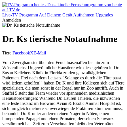
Live-TV
Programm
Auf Deinem Gerät
Aufnahmen
Upgrades
Anmelden
Dr. Ks tierische Notaufnahme
Tiere
Facebook
X
E-Mail
Vom Zwerghamster über den Feuchtnasenaffen bis hin zum
Wüstenfuchs: Ungewöhnliche Haustiere wie diese gehören in Dr.
Susan Kellehers Klinik in Florida zu den ganz alltäglichen
Patienten. Frei nach dem Leitsatz "Solange es durch die Türe passt,
wird jedem geholfen!" haben Dr. K und ihre Kollegen sich auf Tiere
spezialisiert, die man sonst in der Regel nur im Zoo antrifft. Auch in
Staffel 5 steht das Team wieder vor spannenden medizinischen
Herausforderungen: Während Dr. Lauren Thielen, die inzwischen
eine feste Instanz im Broward Avian & Exotic Animal Hospital ist,
sich um gleich mehrere schwerwiegende Frakturen kümmern muss,
behandelt Dr. K unter anderem einen Nager in Nöten, einen
humpelnden Papagei und einen Primaten, der seinen Schwanz
verstümmelt hat. Zeit zum Verschnaufen bleibt den Veterinären