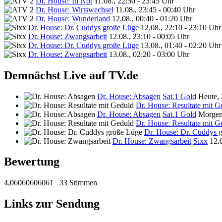
Dr. House: In Not
11.08., 22:50 - 23:45 Uhr
Dr. House: Wirtswechsel
11.08., 23:45 - 00:40 Uhr
Dr. House: Wunderland
12.08., 00:40 - 01:20 Uhr
Dr. House: Dr. Cuddys große Lüge
12.08., 22:10 - 23:10 Uhr
Dr. House: Zwangsarbeit
12.08., 23:10 - 00:05 Uhr
Dr. House: Dr. Cuddys große Lüge
13.08., 01:40 - 02:20 Uhr
Dr. House: Zwangsarbeit
13.08., 02:20 - 03:00 Uhr
Demnächst Live auf TV.de
Dr. House: Absagen
Sat.1 Gold
Heute,
Dr. House: Resultate mit G
Dr. House: Absagen
Sat.1 Gold
Morgen
Dr. House: Resultate mit G
Dr. House: Dr. Cuddys 
Dr. House: Zwangsarbeit
Sixx
12.
Bewertung
4,06060606061
33 Stimmen
Links zur Sendung