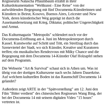
Regisseurin Natascha Pflaumbaum erzählt in ihrer
Kulturdokumentation "Weltkunst - Eine Reise" von der
aufwühlenden Begegnung mit fünf Documenta-Künstlerinnen und
Künstlern in Beirut, Kosovo, Buenos Aires, Leicester und New
York, deren künstlerischer Weg geprägt ist durch die
Auseinandersetzung mit Krieg, Diktatur, politischer Ungerechtigkeit
und Armut.
Das Kulturmagazin "Metropolis" schlendert noch vor der
Documenta-Eröffnung am 4. Juni im Metropolenreport durch
Kassel. Kunstwerke auf Schritt und Tritt, ein Streifzug durch das
Szeneviertel der Stadt, wo sich Künstler, Kreative und Kuratoren
treffen; ein musikalisches Rendezvous mit Milky Chance und die
Begegnung mit dem Documenta 14-Künstler Olaf Holzapfel stehen
auf dem Programm.
Die Webserie "Art & Survival" schaut sich in Athen um. Was ist
übrig von der dortigen Kulturszene nach sechs Jahren Dauerkrise.
Auf welchem kulturellen Boden ist das Raumschiff Documenta 14
gelandet?
Außerdem zeigt ARTE in der "Spätvorstellung" am 12. Juni den
Film "Bitter verdient" des chinesischen Regisseurs Wang Bing, der
bei der Documenta 14 mit seinem digitalen Video "15 hours"
vertreten ist.