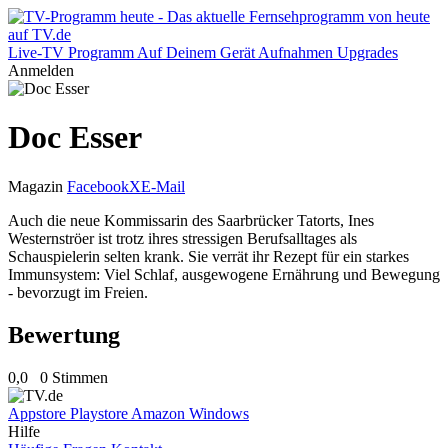
Live-TV
Programm
Auf Deinem Gerät
Aufnahmen
Upgrades
Anmelden
Doc Esser
Magazin
Facebook
X
E-Mail
Auch die neue Kommissarin des Saarbrücker Tatorts, Ines
Westernströer ist trotz ihres stressigen Berufsalltages als
Schauspielerin selten krank. Sie verrät ihr Rezept für ein starkes
Immunsystem: Viel Schlaf, ausgewogene Ernährung und Bewegung
- bevorzugt im Freien.
Bewertung
0,0
0 Stimmen
Appstore
Playstore
Amazon
Windows
Hilfe