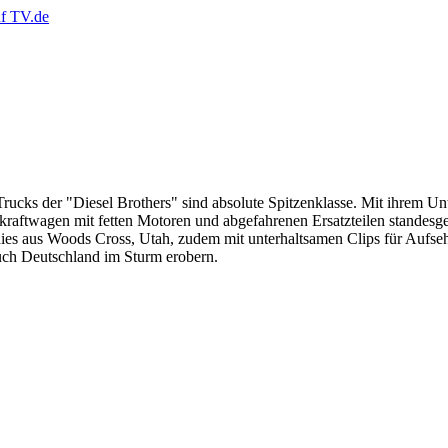
rucks der "Diesel Brothers" sind absolute Spitzenklasse. Mit ihrem Un
stkraftwagen mit fetten Motoren und abgefahrenen Ersatzteilen standes
ddies aus Woods Cross, Utah, zudem mit unterhaltsamen Clips für Aufse
h Deutschland im Sturm erobern.