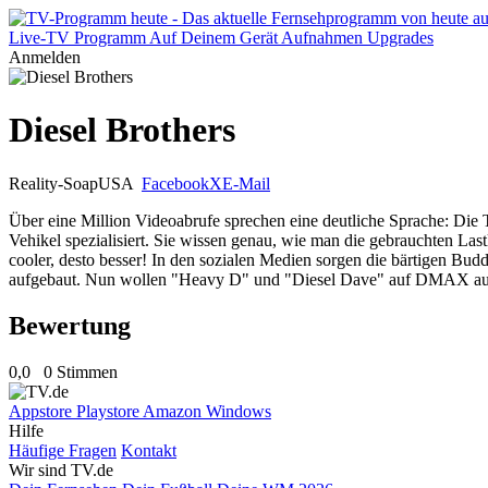
Live-TV
Programm
Auf Deinem Gerät
Aufnahmen
Upgrades
Anmelden
Diesel Brothers
Reality-Soap
USA
Facebook
X
E-Mail
Über eine Million Videoabrufe sprechen eine deutliche Sprache: Die T
Vehikel spezialisiert. Sie wissen genau, wie man die gebrauchten La
cooler, desto besser! In den sozialen Medien sorgen die bärtigen Bu
aufgebaut. Nun wollen "Heavy D" und "Diesel Dave" auf DMAX auc
Bewertung
0,0
0 Stimmen
Appstore
Playstore
Amazon
Windows
Hilfe
Häufige Fragen
Kontakt
Wir sind TV.de