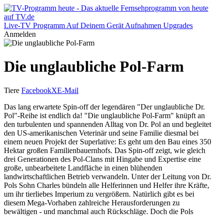
Live-TV
Programm
Auf Deinem Gerät
Aufnahmen
Upgrades
Anmelden
Die unglaubliche Pol-Farm
Tiere
Facebook
X
E-Mail
Das lang erwartete Spin-off der legendären "Der unglaubliche Dr.
Pol"-Reihe ist endlich da! "Die unglaubliche Pol-Farm" knüpft an
den turbulenten und spannenden Alltag von Dr. Pol an und begleitet
den US-amerikanischen Veterinär und seine Familie diesmal bei
einem neuen Projekt der Superlative: Es geht um den Bau eines 350
Hektar großen Familienbauernhofs. Das Spin-off zeigt, wie gleich
drei Generationen des Pol-Clans mit Hingabe und Expertise eine
große, unbearbeitete Landfläche in einen blühenden
landwirtschaftlichen Betrieb verwandeln. Unter der Leitung von Dr.
Pols Sohn Charles bündeln alle Helferinnen und Helfer ihre Kräfte,
um ihr tierliebes Imperium zu vergrößern. Natürlich gibt es bei
diesem Mega-Vorhaben zahlreiche Herausforderungen zu
bewältigen - und manchmal auch Rückschläge. Doch die Pols