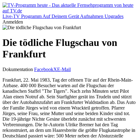
Live-TV
Programm
Auf Deinem Gerät
Aufnahmen
Upgrades
Anmelden
Die tödliche Flugschau von
Frankfurt
Dokumentation
Facebook
X
E-Mail
Frankfurt, 22. Mai 1983, Tag der offenen Tür auf der Rhein-Main-
Airbase. 400 000 Besucher warten auf die Flugschau der
kanadischen Staffel "The Tigers". Nach zehn Minuten setzt Pilot
Alan einen Notruf ab. Sein Starfighter gerät ins Trudeln und stürzt
über der Autobahnzufahrt am Frankfurter Waldstadion ab. Das Auto
der Familie Jürges wird von einem Wrackteil getroffen. Pfarrer
Jürges, seine Frau, seine Mutter und seine beiden Kinder sind tot.
Die 19-jährige Nichte Gesine überlebt zunächst mit schwersten
Verbrennungen. Die hr-Autorin Ulrike Bremer hat den Tag
rekonstruiert, an dem um Haaresbreite die größte Flugkatastrophe in
Deutschland passiert wäre: 500 Meter neben der Absturzstelle