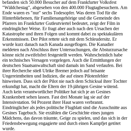
befanden sich 50.000 Besucher auf dem Frankfurter Volksfest
"Wäldchestag", abgesehen von den 400.000 Flugtagbesuchern. Am
Ende waren es "nur" sechs Todesopfer. Was deren Tod für die
Hinterbliebenen, für Familienangehörige und die Gemeinde des
Pfarrers im Frankfurter Gutleutviertel bedeutet, zeigt der Film in
eindringlicher Weise. Er fragt aber auch nach den Ursachen der
Katastrophe und ihren Folgen und kommt dabei zu spektakulären
Erkenntnissen. Der Pilot rettete sich mit dem Schleudersitz. Er
wurde kurz danach nach Kanada ausgeflogen. Die Kanadier
meldeten nach Abschluss ihrer Untersuchungen, die Absturzursache
könne nicht zweifelsfrei festgestellt werden. Wahrscheinlich habe
ein technisches Versagen vorgelegen. Auch die Ermittlungen der
deutschen Staatsanwaltschaft sind damals im Sand verlaufen. Bei
ihrer Recherche stieß Ulrike Bremer jedoch auf brisante
Ungereimtheiten und Indizien, die auf einen Pilotenfehler
hinweisen. Dass sich der Pilot nie nach dem Schicksal ihrer Tochter
erkundigt hat, macht die Eltern der 19-jährigen Gesine wütend.
Auch kein verantwortlicher Politiker hat sich je an Gesines
Krankenbett sehen lassen. Fast drei Monate lag sie auf der
Intensivstation. 94 Prozent ihrer Haut waren verbrannt.
Eindringlicher als jedes politische Flugblatt sind die Ausschnitte aus
Gesines Tagebuch. Sie erzählen die Geschichte eines jungen
Mädchens, das davon träumte, Geige zu spielen, und das sich in der
Friedensbewegung engagierte und durch einen Kampfjet getötet
wurde.