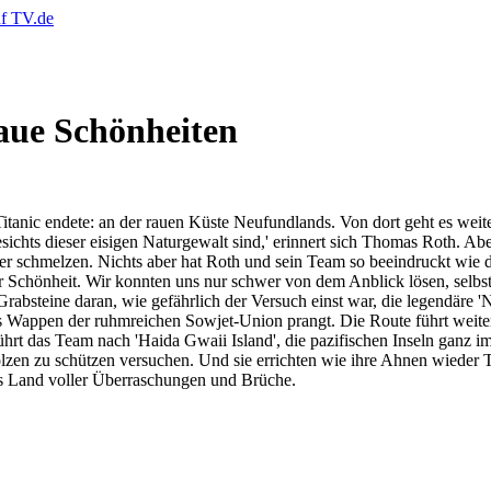
aue Schönheiten
itanic endete: an der rauen Küste Neufundlands. Von dort geht es weite
esichts dieser eisigen Naturgewalt sind,' erinnert sich Thomas Roth. Ab
er schmelzen. Nichts aber hat Roth und sein Team so beeindruckt wie 
r Schönheit. Wir konnten uns nur schwer von dem Anblick lösen, selbst
rn Grabsteine daran, wie gefährlich der Versuch einst war, die legendä
das Wappen der ruhmreichen Sowjet-Union prangt. Die Route führt weite
se führt das Team nach 'Haida Gwaii Island', die pazifischen Inseln g
olzen zu schützen versuchen. Und sie errichten wie ihre Ahnen wieder 
ges Land voller Überraschungen und Brüche.