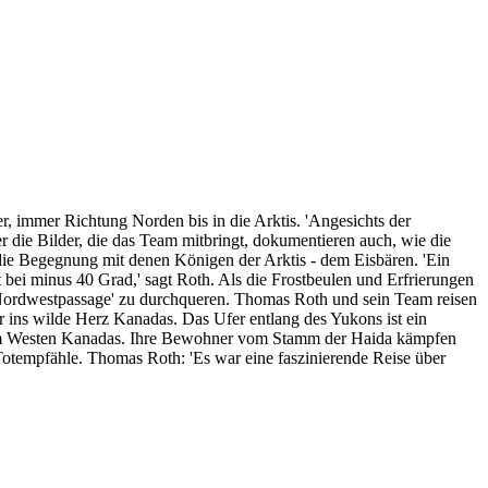
r, immer Richtung Norden bis in die Arktis. 'Angesichts der
er die Bilder, die das Team mitbringt, dokumentieren auch, wie die
die Begegnung mit denen Königen der Arktis - dem Eisbären. 'Ein
 bei minus 40 Grad,' sagt Roth. Als die Frostbeulen und Erfrierungen
re 'Nordwestpassage' zu durchqueren. Thomas Roth und sein Team reisen
r ins wilde Herz Kanadas. Das Ufer entlang des Yukons ist ein
anz im Westen Kanadas. Ihre Bewohner vom Stamm der Haida kämpfen
Totempfähle. Thomas Roth: 'Es war eine faszinierende Reise über