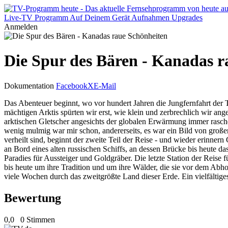
Live-TV
Programm
Auf Deinem Gerät
Aufnahmen
Upgrades
Anmelden
Die Spur des Bären - Kanadas r
Dokumentation
Facebook
X
E-Mail
Das Abenteuer beginnt, wo vor hundert Jahren die Jungfernfahrt der T
mächtigen Arktis spürten wir erst, wie klein und zerbrechlich wir ang
arktischen Gletscher angesichts der globalen Erwärmung immer rasch
wenig mulmig war mir schon, andererseits, es war ein Bild von große
verheilt sind, beginnt der zweite Teil der Reise - und wieder erinne
an Bord eines alten russischen Schiffs, an dessen Brücke bis heute 
Paradies für Aussteiger und Goldgräber. Die letzte Station der Rei
bis heute um ihre Tradition und um ihre Wälder, die sie vor dem Abh
viele Wochen durch das zweitgrößte Land dieser Erde. Ein vielfälti
Bewertung
0,0
0 Stimmen