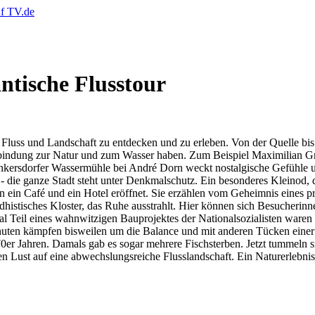
antische Flusstour
 Fluss und Landschaft zu entdecken und zu erleben. Von der Quelle bis
erbindung zur Natur und zum Wasser haben. Zum Beispiel Maximilian Gra
Nenkersdorfer Wassermühle bei André Dorn weckt nostalgische Gefühle 
ter - die ganze Stadt steht unter Denkmalschutz. Ein besonderes Klein
ein Café und ein Hotel eröffnet. Sie erzählen vom Geheimnis eines pro
ddhistisches Kloster, das Ruhe ausstrahlt. Hier können sich Besucher
mal Teil eines wahnwitzigen Bauprojektes der Nationalsozialisten ware
nuten kämpfen bisweilen um die Balance und mit anderen Tücken einer 
 70er Jahren. Damals gab es sogar mehrere Fischsterben. Jetzt tummeln
ust auf eine abwechslungsreiche Flusslandschaft. Ein Naturerlebnis -