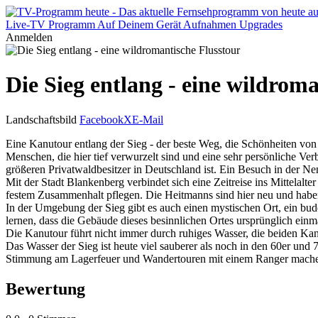
Live-TV
Programm
Auf Deinem Gerät
Aufnahmen
Upgrades
Anmelden
Die Sieg entlang - eine wildrom
Landschaftsbild
Facebook
X
E-Mail
Eine Kanutour entlang der Sieg - der beste Weg, die Schönheiten von
Menschen, die hier tief verwurzelt sind und eine sehr persönliche V
größeren Privatwaldbesitzer in Deutschland ist. Ein Besuch in der 
Mit der Stadt Blankenberg verbindet sich eine Zeitreise ins Mittelal
festem Zusammenhalt pflegen. Die Heitmanns sind hier neu und haben 
In der Umgebung der Sieg gibt es auch einen mystischen Ort, ein bu
lernen, dass die Gebäude dieses besinnlichen Ortes ursprünglich ein
Die Kanutour führt nicht immer durch ruhiges Wasser, die beiden Ka
Das Wasser der Sieg ist heute viel sauberer als noch in den 60er und
Stimmung am Lagerfeuer und Wandertouren mit einem Ranger machen L
Bewertung