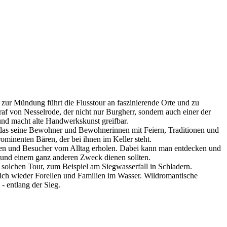
 zur Mündung führt die Flusstour an faszinierende Orte und zu
f von Nesselrode, der nicht nur Burgherr, sondern auch einer der
und macht alte Handwerkskunst greifbar.
od, das seine Bewohner und Bewohnerinnen mit Feiern, Traditionen und
minenten Bären, der bei ihnen im Keller steht.
innen und Besucher vom Alltag erholen. Dabei kann man entdecken und
n und einem ganz anderen Zweck dienen sollten.
solchen Tour, zum Beispiel am Siegwasserfall in Schladern.
 sich wieder Forellen und Familien im Wasser. Wildromantische
 entlang der Sieg.