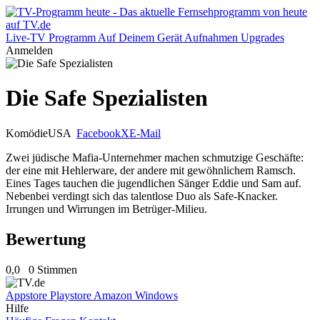
Live-TV
Programm
Auf Deinem Gerät
Aufnahmen
Upgrades
Anmelden
Die Safe Spezialisten
Komödie
USA
Facebook
X
E-Mail
Zwei jüdische Mafia-Unternehmer machen schmutzige Geschäfte:
der eine mit Hehlerware, der andere mit gewöhnlichem Ramsch.
Eines Tages tauchen die jugendlichen Sänger Eddie und Sam auf.
Nebenbei verdingt sich das talentlose Duo als Safe-Knacker.
Irrungen und Wirrungen im Betrüger-Milieu.
Bewertung
0,0
0 Stimmen
Appstore
Playstore
Amazon
Windows
Hilfe