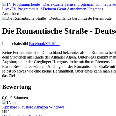
Live-TV
Programm
Auf Deinem Gerät
Aufnahmen
Upgrades
Anmelden
Die Romantische Straße - Deuts
Landschaftsbild
Facebook
X
E-Mail
Keine Ferienroute ist in Deutschland bekannter als die Romantische S
dem Städtchen am Rande der Allgäuer Alpen. Unterwegs kommt man v
Augsburg oder der Creglinger Herrgottskirche mit ihrem Riemenschne
Etwas Besonderes wird ein Ausflug auf der Romantischen Straße mit d
selbst so etwas wie eine kleine Berühmtheit. Über eines kann man sic
das Ziel.
Bewertung
0,0
0 Stimmen
Appstore
Playstore
Amazon
Windows
Hilfe