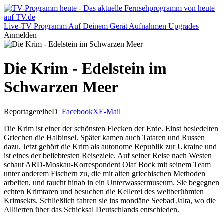
Live-TV
Programm
Auf Deinem Gerät
Aufnahmen
Upgrades
Anmelden
Die Krim - Edelstein im
Schwarzen Meer
Reportagereihe
D
Facebook
X
E-Mail
Die Krim ist einer der schönsten Flecken der Erde. Einst besiedelten
Griechen die Halbinsel. Später kamen auch Tataren und Russen
dazu. Jetzt gehört die Krim als autonome Republik zur Ukraine und
ist eines der beliebtesten Reiseziele. Auf seiner Reise nach Westen
schaut ARD-Moskau-Korrespondent Olaf Bock mit seinem Team
unter anderem Fischern zu, die mit alten griechischen Methoden
arbeiten, und taucht hinab in ein Unterwassermuseum. Sie begegnen
echten Krimtaren und besuchen die Kellerei des weltberühmten
Krimsekts. Schließlich fahren sie ins mondäne Seebad Jalta, wo die
Alliierten über das Schicksal Deutschlands entschieden.