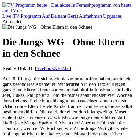
Live-TV
Programm
Auf Deinem Gerät
Aufnahmen
Upgrades
Anmelden
Die Jungs-WG - Ohne Eltern
in den Schnee
Reality-Doku
D
Facebook
X
E-Mail
Auf fünf Jungs, die sich noch nie zuvor getroffen haben, wartet ein
ganz besonderes Abenteuer: Winterurlaub in den Tiroler Bergen,
ganz ohne Eltern! Heute starten am Bahnhof in Innsbruck für Felix,
Joel, Lukas, Philipp und Tom die bisher spannendsten vier Wochen
ihres Lebens. Endlich unabhängig und erwachsen - und der erste
Urlaub ohne Eltern! Viele Kinder träumen von Ferien, die sie selbst
bestimmen dürfen. Niemand, der einen durch langweilige Museen
schleift oder der einem vorschreibt, wie lange man schlafen darf.
Dafür jede Menge Spaß und Abenteuer! Aber wie fühlt sich der
Traum an, wenn er Wirklichkeit wird? Die Jungs-WG gibt wieder
fünf Jugendlichen die Chance, einen Monat Ferien ohne Eltern