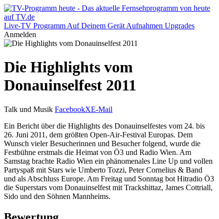
Live-TV
Programm
Auf Deinem Gerät
Aufnahmen
Upgrades
Anmelden
Die Highlights vom
Donauinselfest 2011
Talk und Musik
Facebook
X
E-Mail
Ein Bericht über die Highlights des Donauinselfestes vom 24. bis
26. Juni 2011, dem größten Open-Air-Festival Europas. Dem
Wunsch vieler Besucherinnen und Besucher folgend, wurde die
Festbühne erstmals die Heimat von Ö3 und Radio Wien. Am
Samstag brachte Radio Wien ein phänomenales Line Up und vollen
Partyspaß mit Stars wie Umberto Tozzi, Peter Cornelius & Band
und als Abschluss Europe. Am Freitag und Sonntag bot Hitradio Ö3
die Superstars vom Donauinselfest mit Trackshittaz, James Cottriall,
Sido und den Söhnen Mannheims.
Bewertung