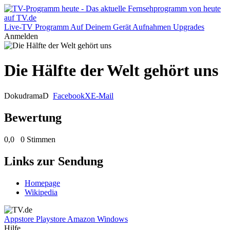
Live-TV
Programm
Auf Deinem Gerät
Aufnahmen
Upgrades
Anmelden
Die Hälfte der Welt gehört uns
Dokudrama
D
Facebook
X
E-Mail
Bewertung
0,0
0 Stimmen
Links zur Sendung
Homepage
Wikipedia
Appstore
Playstore
Amazon
Windows
Hilfe