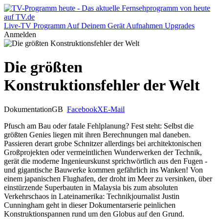
Live-TV
Programm
Auf Deinem Gerät
Aufnahmen
Upgrades
Anmelden
Die größten
Konstruktionsfehler der Welt
Dokumentation
GB
Facebook
X
E-Mail
Pfusch am Bau oder fatale Fehlplanung? Fest steht: Selbst die
größten Genies liegen mit ihren Berechnungen mal daneben.
Passieren derart grobe Schnitzer allerdings bei architektonischen
Großprojekten oder vermeintlichen Wunderwerken der Technik,
gerät die moderne Ingenieurskunst sprichwörtlich aus den Fugen -
und gigantische Bauwerke kommen gefährlich ins Wanken! Von
einem japanischen Flughafen, der droht im Meer zu versinken, über
einstürzende Superbauten in Malaysia bis zum absoluten
Verkehrschaos in Lateinamerika: Technikjournalist Justin
Cunningham geht in dieser Dokumentarserie peinlichen
Konstruktionspannen rund um den Globus auf den Grund.