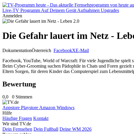
Live-TV
Programm
Auf Deinem Gerät
Aufnahmen
Upgrades
Anmelden
Die Gefahr lauert im Netz - Leb
Dokumentation
Österreich
Facebook
X
E-Mail
Facebook, YouTube, World of Warcraft: Für viele Jugendliche spielt s
Beim Cyber-Grooming suchen Pädophile in Chats und Foren gezielt n
Eltern Sorgen, für deren Kinder das Computerspiel zum Lebensmittelp
Bewertung
0,0
0 Stimmen
Appstore
Playstore
Amazon
Windows
Hilfe
Häufige Fragen
Kontakt
Wir sind TV.de
Dein Fernsehen
Dein Fußball
Deine WM 2026