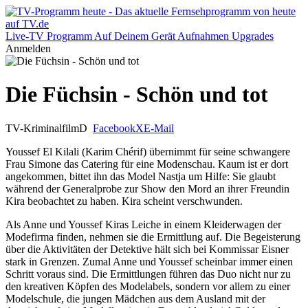
Live-TV
Programm
Auf Deinem Gerät
Aufnahmen
Upgrades
Anmelden
Die Füchsin - Schön und tot
TV-Kriminalfilm
D
Facebook
X
E-Mail
Youssef El Kilali (Karim Chérif) übernimmt für seine schwangere
Frau Simone das Catering für eine Modenschau. Kaum ist er dort
angekommen, bittet ihn das Model Nastja um Hilfe: Sie glaubt
während der Generalprobe zur Show den Mord an ihrer Freundin
Kira beobachtet zu haben. Kira scheint verschwunden.
Als Anne und Youssef Kiras Leiche in einem Kleiderwagen der
Modefirma finden, nehmen sie die Ermittlung auf. Die Begeisterung
über die Aktivitäten der Detektive hält sich bei Kommissar Eisner
stark in Grenzen. Zumal Anne und Youssef scheinbar immer einen
Schritt voraus sind. Die Ermittlungen führen das Duo nicht nur zu
den kreativen Köpfen des Modelabels, sondern vor allem zu einer
Modelschule, die jungen Mädchen aus dem Ausland mit der