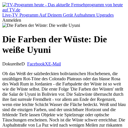
Live-TV
Programm
Auf Deinem Gerät
Aufnahmen
Upgrades
Anmelden
Die Farben der Wüste: Die
weiße Uyuni
Dokureihe
D
Facebook
X
E-Mail
Ob das Weiß der salzbedeckten bolivianischen Hochebenen, die
unzähligen Rot-Töne des Colorado Plateaus oder das blasse Rosa
des Wadi Rum in Jordanien - die Farbpalette der Wüste ist so weit
wie die Wüste selbst. Die erste Folge 'Die Farben der Wüsten' stellt
die Salar de Uyuni in Bolivien vor. Die Salzwüste überrascht durch
ihre fast surreale Fremdheit - vor allem am Ende der Regenzeit,
wenn eine leichte Schicht Wasser die Fläche bedeckt. Weiß und blau
sind die einzigen Farben, und der unsichtbare Horizont und die
fehlende Tiefe lassen Objekte wie Spielzeuge oder optische
Täuschungen erscheinen. Noch ist die Wüste schwer erreichbar. Die
Asphaltstraße von La Paz wird nach wenigen Meilen zur riskanten