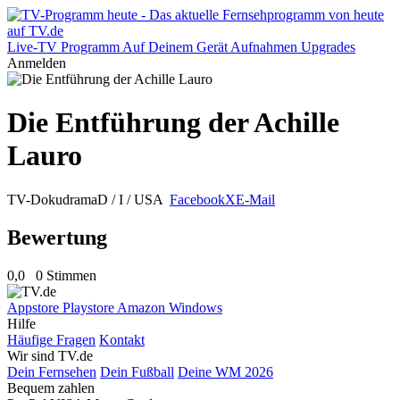
Live-TV
Programm
Auf Deinem Gerät
Aufnahmen
Upgrades
Anmelden
Die Entführung der Achille
Lauro
TV-Dokudrama
D / I / USA
Facebook
X
E-Mail
Bewertung
0,0
0 Stimmen
Appstore
Playstore
Amazon
Windows
Hilfe
Häufige Fragen
Kontakt
Wir sind TV.de
Dein Fernsehen
Dein Fußball
Deine WM 2026
Bequem zahlen