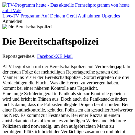
Live-TV
Programm
Auf Deinem Gerät
Aufnahmen
Upgrades
Anmelden
Die Bereitschaftspolizei
Reportagereihe
A
Facebook
X
E-Mail
ATV begibt sich mit der Bereitschaftspolizei auf Verbrecherjagd. In
der ersten Folge der mehrteiligen Reportagereihe geraten drei
Männer ins Visier der Bereitschaftspolizei. Sofort ergreifen die drei
Verdächtigen die Flucht. Was die Herren zu verbergen haben,
kommt bei einer näheren Kontrolle ans Tageslicht.
Eine junge Schülerin gerät in Panik als sie zur Kontrolle gebeten
wird und bricht in Tränen aus. Doch auch die Panikattacke ändert
nichts daran, dass die Polizisten illegale Drogen bei ihr finden. Bei
einer Routinekontrolle, geht den Polizisten ein gesuchter Asylwerber
ins Netz. Es kommt zur Festnahme. Bei einer Razzia in einem
amtsbekannten Lokal kommt es zu heftigen Widerstand. Mehrere
Polizisten sind notwendig, um den aufgebrachten Mann zu
beruhigen. Plötzlich bricht der Verdächtige zusammen und bleibt