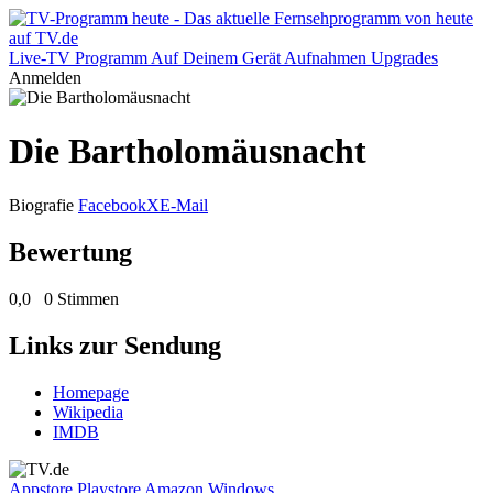
Live-TV
Programm
Auf Deinem Gerät
Aufnahmen
Upgrades
Anmelden
Die Bartholomäusnacht
Biografie
Facebook
X
E-Mail
Bewertung
0,0
0 Stimmen
Links zur Sendung
Homepage
Wikipedia
IMDB
Appstore
Playstore
Amazon
Windows