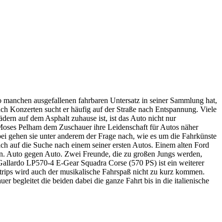
o manchen ausgefallenen fahrbaren Untersatz in seiner Sammlung hat,
nach Konzerten sucht er häufig auf der Straße nach Entspannung. Viele
dern auf dem Asphalt zuhause ist, ist das Auto nicht nur
 Moses Pelham dem Zuschauer ihre Leidenschaft für Autos näher
ei gehen sie unter anderem der Frage nach, wie es um die Fahrkünste
ich auf die Suche nach einem seiner ersten Autos. Einem alten Ford
nn. Auto gegen Auto. Zwei Freunde, die zu großen Jungs werden,
llardo LP570-4 E-Gear Squadra Corse (570 PS) ist ein weiterer
rips wird auch der musikalische Fahrspaß nicht zu kurz kommen.
 begleitet die beiden dabei die ganze Fahrt bis in die italienische