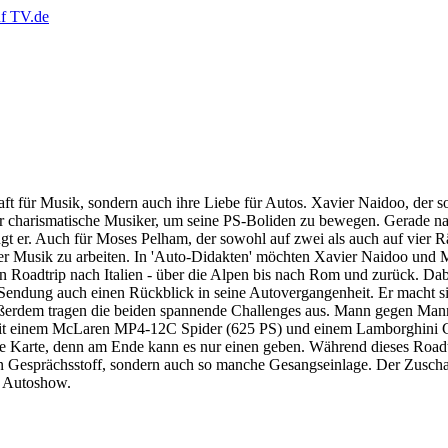
t für Musik, sondern auch ihre Liebe für Autos. Xavier Naidoo, der s
zt der charismatische Musiker, um seine PS-Boliden zu bewegen. Gerade 
ngt er. Auch für Moses Pelham, der sowohl auf zwei als auch auf vier Rä
einer Musik zu arbeiten. In 'Auto-Didakten' möchten Xavier Naidoo und
 Roadtrip nach Italien - über die Alpen bis nach Rom und zurück. Dab
se Sendung auch einen Rückblick in seine Autovergangenheit. Er macht s
 Außerdem tragen die beiden spannende Challenges aus. Mann gegen Ma
mit einem McLaren MP4-12C Spider (625 PS) und einem Lamborghini Ga
ne Karte, denn am Ende kann es nur einen geben. Während dieses Roadt
n Gesprächsstoff, sondern auch so manche Gesangseinlage. Der Zuschauer
ge Autoshow.