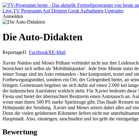
Live-TV
Programm
Auf Deinem Gerät
Aufnahmen
Upgrades
Anmelden
Die Auto-Didakten
Reportage
D
Facebook
X
E-Mail
Xavier Naidoo und Moses Pelham verbindet nicht nur ihre Leidenschaf
bezeichnet sich selbst als 'Mobilitätsjunkie'. Jede freie Minute nut
seiner Songs sind im Auto entstanden - hier komponiert, textet und si
Fortbewegungsmittel, sondern ein Ort, der Gelegenheit bietet, an s
bringen. Gemeinsam begeben sie sich dafür auf einen 2.000 km langen
der italienischen Autofahrer wirklich steht. Für Xavier bedeutet die
Fiesta und bietet der überraschten Besitzerin einen Autotausch an.
wenn man ihnen 500 PS starke Spielzeuge gibt. Das finale Rennen 
Höhepunkt der Sendung. Xavier und Moses setzen dabei alles auf ei
Denn die vielen gefahrenen Kilometer liefern nicht nur unterhaltsame
Hauptstadt. Also, einsteigen, anschnallen und los geht die einzigarti
Bewertung