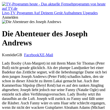
Live-TV
Programm
Auf Deinem Gerät
Aufnahmen
Upgrades
Anmelden
Die Abenteuer des Joseph
Andrews
Komödie
GB
Facebook
X
E-Mail
Lady Booby (Ann-Margret) ist mit ihrem Mann Sir Thomas (Peter
Bull) nicht gerade glücklich. Als der plumpe Landjunker bei einer
Badekur das Zeitliche segnet, will die liebeshungrige Dame sich bei
dem jungen Joseph Andrews (Peter Firth) schadlos halten, den sie
schon in dieser Absicht zu ihrem Lakai gemacht hat. Auch ihre
Kammerfrau Slipslop (Beryl Reid) hat es auf den ranken Jüngling
abgesehen; Joseph liebt jedoch nur seine Fanny (Natalie Ogle) und
entzieht sich allen Verführungsversuchen. Lady Booby setzt ihn
daraufhin an die Luft. Joseph will zurück zu Fanny und fällt unter
die Räuber. Auch Fanny wäre es ums Haar sehr schlecht ergangen,
wenn ihr nicht der wackere Gutspfarrer Abraham Adams (Michael